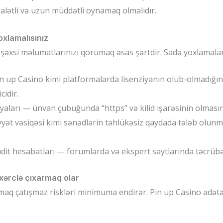
alətli və uzun müddətli oynamaq olmalıdır.
yoxlamalısınız
əxsi məlumatlarınızı qorumaq əsas şərtdir. Sadə yoxlamalar il
 up Casino kimi platformalarda lisenziyanın olub-olmadığını 
cidir.
iyaları — ünvan çubuğunda “https” və kilid işarəsinin olmasın
yət vəsiqəsi kimi sənədlərin təhlükəsiz qaydada tələb olun
udit hesabatları — forumlarda və ekspert saytlarında təcrübə
 xərclə çıxarmaq olar
aq çatışmaz riskləri minimuma endirər. Pin up Casino adətə