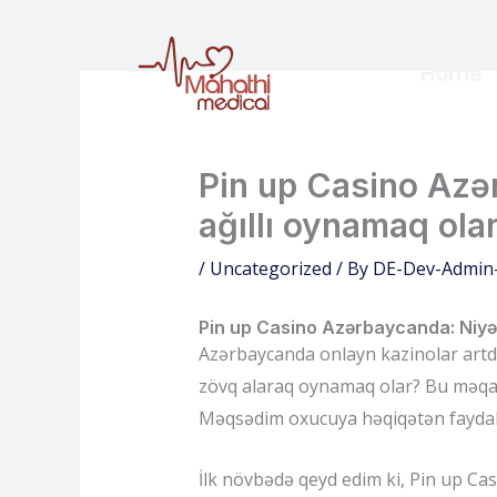
Skip
to
Home
content
Pin up Casino Azər
ağıllı oynamaq ola
/
Uncategorized
/ By
DE-Dev-Admin
Pin up Casino Azərbaycanda: Niyə 
Azərbaycanda onlayn kazinolar artdı
zövq alaraq oynamaq olar? Bu məqalə
Məqsədim oxucuya həqiqətən faydalı, 
İlk növbədə qeyd edim ki, Pin up Ca