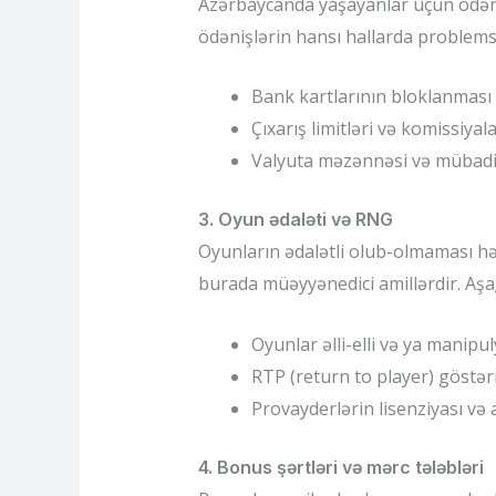
Azərbaycanda yaşayanlar üçün ödəniş ü
ödənişlərin hansı hallarda problemsi
Bank kartlarının bloklanması v
Çıxarış limitləri və komissiyal
Valyuta məzənnəsi və mübadilə
3. Oyun ədaləti və RNG
Oyunların ədalətli olub-olmaması h
burada müəyyənedici amillərdir. Aşağ
Oyunlar əlli-elli və ya manipul
RTP (return to player) göstəric
Provayderlərin lisenziyası v
4. Bonus şərtləri və mərc tələbləri