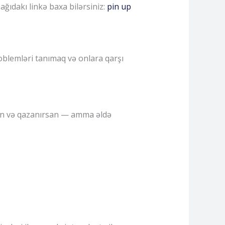
ğıdakı linkə baxa bilərsiniz:
pin up
roblemləri tanımaq və onlara qarşı
rsan və qazanırsan — amma əldə