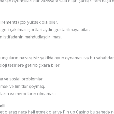
bəzən oyunçuları dar vəziyyətə sala bilər. Şərtləri tam ba
irements) çox yüksək ola bilər.
eri çəkilməsi şərtləri aydın göstərilməyə bilər.
istifadənin məhdudlaşdırılması.
unçuların nəzarətsiz şəkildə oyun oynaması və bu səbəbdən y
ji təsirlərə gətirib çıxara bilər.
ma və sosial problemlər.
tmək və limitlər qoymaq.
arın və metodların olmaması.
lli
ret olaraq necə həll etmək olar və Pin up Casino bu sahədə n