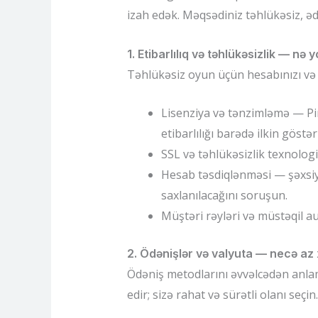
izah edək. Məqsədiniz təhlükəsiz, əd
1. Etibarlılıq və təhlükəsizlik — nə 
Təhlükəsiz oyun üçün hesabınızı və ş
Lisenziya və tənzimləmə — Pin
etibarlılığı barədə ilkin göstəri
SSL və təhlükəsizlik texnolog
Hesab təsdiqlənməsi — şəxsiy
saxlanılacağını soruşun.
Müştəri rəyləri və müstəqil a
2. Ödənişlər və valyuta — necə az
Ödəniş metodlarını əvvəlcədən anlam
edir; sizə rahat və sürətli olanı seçin.