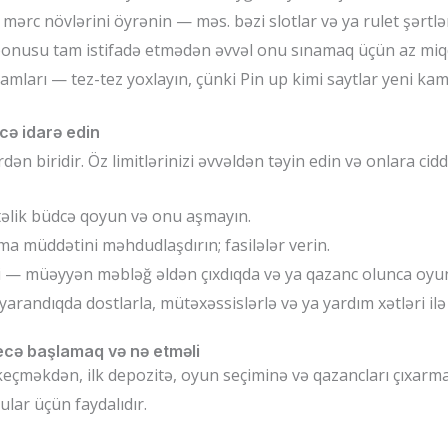
rc növlərini öyrənin — məs. bəzi slotlar və ya rulet şərtlərə
 bonusu tam istifadə etmədən əvvəl onu sınamaq üçün az miq
amları — tez-tez yoxlayın, çünki Pin up kimi saytlar yeni kam
cə idarə edin
ən biridir. Öz limitlərinizi əvvəldən təyin edin və onlara ciddi
təlik büdcə qoyun və onu aşmayın.
müddətini məhdudlaşdırın; fasilələr verin.
əri — müəyyən məbləğ əldən çıxdıqda və ya qazanc olunca oyu
andıqda dostlarla, mütəxəssislərlə və ya yardım xətləri ilə 
necə başlamaq və nə etməli
n keçməkdən, ilk depozitə, oyun seçiminə və qazancları çıxar
lar üçün faydalıdır.