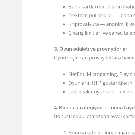
Bank kartları və onların məhd
Elektron pul kisələri — daha s
Kriptovalyuta — anonimlik və 
Çıxarış limitləri və sənəd təl
3. Oyun ədaləti və provayderlər
Oyun seçərkən provayderlərə baxmaq 
NetEnt, Microgaming, Play’n 
Oyunların RTP göstəricilərini
Live dealer oyunları — insan d
4. Bonus strategiyası — necə fayd
Bonusu qəbul etməzdən əvvəl şərtlə
Bonusa tətbiq olunan mərc tə