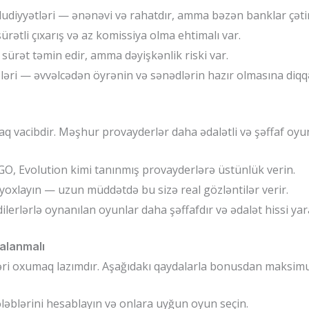
udiyyətləri — ənənəvi və rahatdır, amma bəzən banklar çətinl
ürətli çıxarış və az komissiya olma ehtimalı var.
sürət təmin edir, amma dəyişkənlik riski var.
əbləri — əvvəlcədən öyrənin və sənədlərin hazır olmasına diqq
vacibdir. Məşhur provayderlər daha ədalətli və şəffaf oyun
GO, Evolution kimi tanınmış provayderlərə üstünlük verin.
 yoxlayın — uzun müddətdə bu sizə real gözləntilər verir.
ilerlərlə oynanılan oyunlar daha şəffafdır və ədalət hissi yar
alanmalı
ri oxumaq lazımdır. Aşağıdakı qaydalarla bonusdan maksim
ləblərini hesablayın və onlara uyğun oyun seçin.