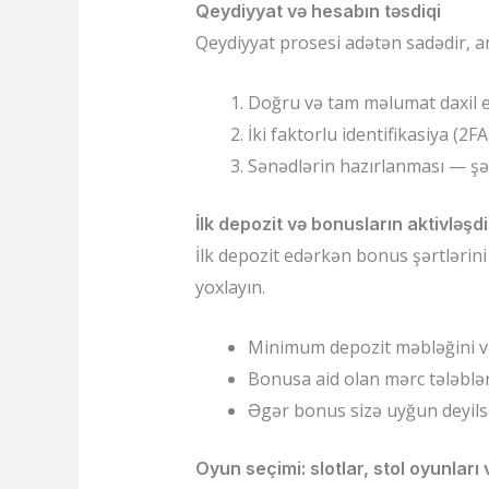
Qeydiyyat və hesabın təsdiqi
Qeydiyyat prosesi adətən sadədir, a
Doğru və tam məlumat daxil 
İki faktorlu identifikasiya (2F
Sənədlərin hazırlanması — şəxs
İlk depozit və bonusların aktivləşdi
İlk depozit edərkən bonus şərtlərin
yoxlayın.
Minimum depozit məbləğini və
Bonusa aid olan mərc tələblə
Əgər bonus sizə uyğun deyil
Oyun seçimi: slotlar, stol oyunları 