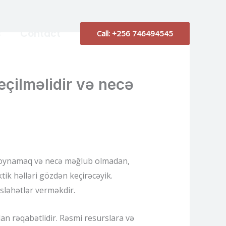
s
Contact
Call: +256 746494545
çilməlidir və necə
rlı oynamaq və necə məğlub olmadan,
ik həlləri gözdən keçirəcəyik.
sləhətlər verməkdir.
n rəqabətlidir. Rəsmi resurslara və