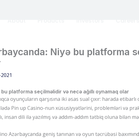
About
Products
Investors
Career
baycanda: Niyə bu platforma se
r
-2021
bu platforma seçilməlidir və necə ağıllı oynamaq olar
qca oyunçuların qarşısına iki əsas sual çıxır: harada etiba
də Pin up Casino-nun xüsusiyyətlərini, problemləri və prakt
insan dili ilə yazılmış və addım-addım tətbiq oluna bilən mə
sino Azərbaycanda geniş tanınan və oyun təcrübəsi baxımında