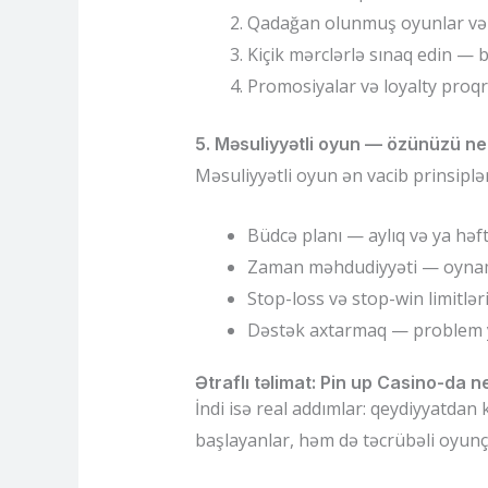
Qadağan olunmuş oyunlar və mə
Kiçik mərclərlə sınaq edin —
Promosiyalar və loyalty proqr
5. Məsuliyyətli oyun — özünüzü ne
Məsuliyyətli oyun ən vacib prinsiplərd
Büdcə planı — aylıq və ya həf
Zaman məhdudiyyəti — oynama 
Stop-loss və stop-win limitl
Dəstək axtarmaq — problem yar
Ətraflı təlimat: Pin up Casino-da 
İndi isə real addımlar: qeydiyyatda
başlayanlar, həm də təcrübəli oyunçu