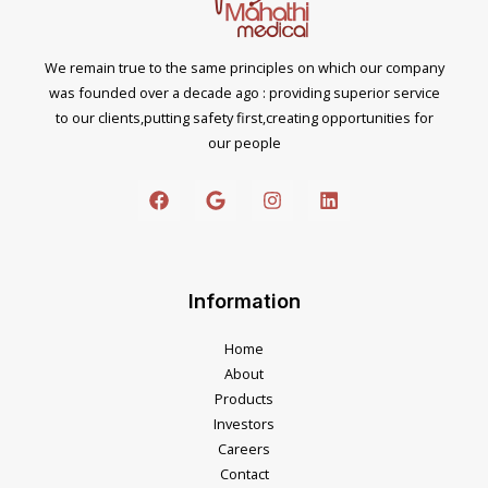
We remain true to the same principles on which our company
was founded over a decade ago : providing superior service
to our clients,putting safety first,creating opportunities for
our people
Information
Home
About
Products
Investors
Careers
Contact