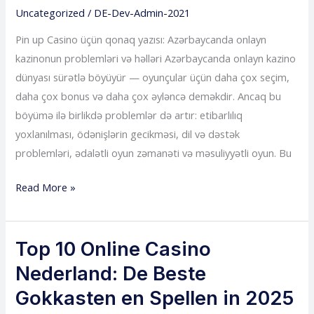
yazısı:
Uncategorized
/
DE-Dev-Admin-2021
Azərbaycanda
Pin up Casino üçün qonaq yazısı: Azərbaycanda onlayn
onlayn
kazinonun problemləri və həlləri Azərbaycanda onlayn kazino
kazinonun
dünyası sürətlə böyüyür — oyunçular üçün daha çox seçim,
problemləri
daha çox bonus və daha çox əyləncə deməkdir. Ancaq bu
və
böyümə ilə birlikdə problemlər də artır: etibarlılıq
həlləri
yoxlanılması, ödənişlərin gecikməsi, dil və dəstək
problemləri, ədalətli oyun zəmanəti və məsuliyyətli oyun. Bu
Read More »
Top 10 Online Casino
Top
10
Nederland: De Beste
Online
Gokkasten en Spellen in 2025
Casino