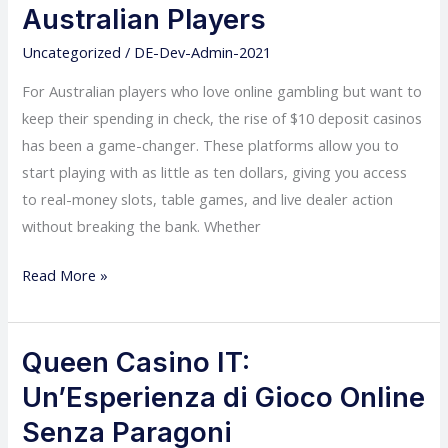
Australian Players
Casinos
Are
Uncategorized
/
DE-Dev-Admin-2021
Changing
For Australian players who love online gambling but want to
the
keep their spending in check, the rise of $10 deposit casinos
Game
has been a game-changer. These platforms allow you to
for
start playing with as little as ten dollars, giving you access
Australian
to real-money slots, table games, and live dealer action
Players
without breaking the bank. Whether
Read More »
Queen Casino IT:
Queen
Casino
Un’Esperienza di Gioco Online
IT:
Senza Paragoni
Un’Esperienza