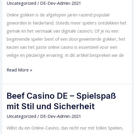
Nederland:
Uncategorized
/
DE-Dev-Admin-2021
De
Online gokken is de afgelopen jaren razend populair
Beste
geworden in Nederland. Steeds meer spelers ontdekken het
Gokkasten
gemak en het vermaak van digitale casino’s. Of je nu een
en
beginnende speler bent of een doorgewinterde gokker, het
Spellen
kiezen van het juiste online casino is essentieel voor een
in
veilige en plezierige ervaring. In dit artikel bespreken we de
2025
Read More »
Beef Casino DE – Spielspaß
Beef
Casino
mit Stil und Sicherheit
DE
Uncategorized
/
DE-Dev-Admin-2021
–
Spielspaß
Willst du ein Online-Casino, das nicht nur mit tollen Spielen,